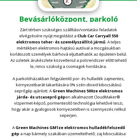
Bevásárlóközpont, parkoló
Zárt térben szükséges szállítási/vontatási feladatok
elvégzésére nyújt megoldást a
Club Car Carryall 550
elektromos teher- és személyszállító jármű
. A teljes
mértékben elektromos-hajtású autóval a mozgásukban
korlátozott személyek bárhová eljuttathatók az épületen belül.
Az üzletek árukészlete közvetlenül a polcrendszer előtt tehető
le, nincs szükség a csomagok hordására.
A parkolóházakban felgyülemlő por- és hulladék zajmentes,
környezetbarát takarítására 0% szén-dioxid kibocsátású
seprőgép ajánlott. A
Green Machines 500ze elektromos
járda- és utcaseprő gép
en alkalmazott CloudMaker®
vízpermet-képző, pormentesítő technológia lehetővé teszi,
hogy akár a gyalogosok környezetében is szennyezés nélkül
seperjen.
A
Green Machines GM1ze elektromos hulladékfelszedő
gép
a nap bármely szakában üzemeltethető; zaj kibocsátása