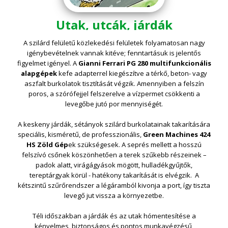
Utak, utcák, járdák
A szilárd felületű közlekedési felületek folyamatosan nagy
igénybevételnek vannak kitéve; fenntartásuk is jelentős
figyelmet igényel. A
Gianni Ferrari PG 280 multifunkcionális
alapgépek
kefe adapterrel kiegészítve a térkő, beton- vagy
aszfalt burkolatok tisztítását végzik. Amennyiben a felszín
poros, a szórófejjel felszerelve a vízpermet csökkenti a
levegőbe jutó por mennyiségét.
A keskeny járdák, sétányok szilárd burkolatainak takarítására
speciális, kisméretű, de professzionális,
Green Machines 424
HS Zöld Gép
ek szükségesek. A seprés mellett a hosszú
felszívó csőnek köszönhetően a terek szűkebb részeinek –
padok alatt, virágágyások mögött, hulladékgyűjtők,
tereptárgyak körül - hatékony takarítását is elvégzik. A
kétszintű szűrőrendszer a légáramból kivonja a port, így tiszta
levegő jut vissza a környezetbe.
Téli időszakban a járdák és az utak hómentesítése a
kényelmes, biztonságos és pontos munkavégzésű,