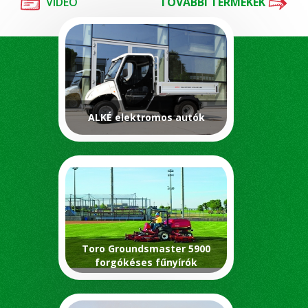
VIDEÓ
TOVÁBBI TERMÉKEK
ALKÉ elektromos autók
Toro Groundsmaster 5900
forgókéses fűnyírók