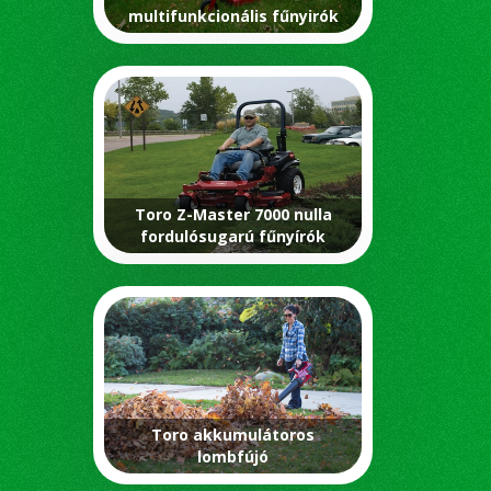
multifunkcionális fűnyirók
Toro Z-Master 7000 nulla
fordulósugarú fűnyírók
Toro akkumulátoros
lombfújó