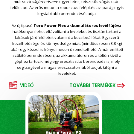
mulcsozó
vágórendszer
e egyenletes, tetszetős vágás utáni
felület ad. Az erős motor, a robusztus felépítés az iparág egyik
legstabilabb berendezését adja.
Az új típusú
Toro Power Plex akkumulátoros levélfújóval
hatékonyan lehet eltávolítani a leveleket és tisztán tartani a
lakások járófelületeit valamint a kocsibeállókat. Egyszerű
kezelhetősége és könnyedsége miatt (mindösszesen 3,8 kg)
akár egy kézzel is kényelmesen üzemeltethető. A már említett
szűkítő berendezésen, az akkumulátoron és a töltőn kívül a
géphez tartozik még egy eresztisztító berendezés is, mely
segítségével a magas ereszcsatornából tudjuk kifújni a
leveleket.
VIDEÓ
TOVÁBBI TERMÉKEK
Gianni Ferrari PG