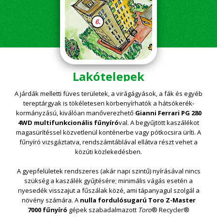
Lakótelepek
A járdák melletti füves területek, a virágágyások, a fák és egyéb
tereptárgyak is tökéletesen körbenyírhatók a hátsókerék-
kormányzású, kiválóan manőverezhető
Gianni Ferrari PG 280
4WD multifunkcionális fűnyíró
val. A begyűjtött kaszálékot
magasürítéssel közvetlenül konténerbe vagy pótkocsira üríti. A
fűnyíró vizsgáztatva, rendszámtáblával ellátva részt vehet a
közúti közlekedésben.
A gyepfelületek rendszeres (akár napi szintű) nyírásával nincs
szükség a kaszálék gyűjtésére; minimális vágás esetén a
nyesedék visszajut a fűszálak közé, ami tápanyagul szolgál a
növény számára. A
nulla fordulósugarú Toro Z-Master
7000
fűnyíró
gépek szabadalmazott
Toro
® Recycler®