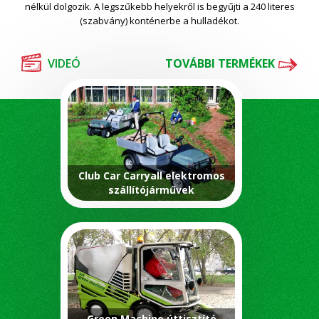
nélkül dolgozik. A legszűkebb helyekről is begyűjti a 240 literes
(szabvány) konténerbe a hulladékot.
VIDEÓ
TOVÁBBI TERMÉKEK
Club Car Carryall elektromos
szállítójárművek
Green Machine úttisztító