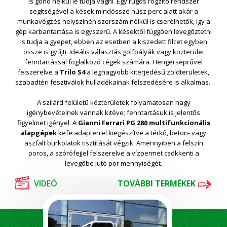
is gond nélkül le tudja vágni. Egy rugós rögzítő rendszer
segítségével a kések mindössze húsz perc alatt akár a
munkavégzés helyszínén szerszám nélkül is cserélhetők, így a
gép karbantartása is egyszerű. A késektől függően levegőztetni
is tudja a gyepet, ebben az esetben a kiszedett filcet egyben
össze is gyűjti. Ideális választás golfpályák vagy közterület
fenntartással foglalkozó cégek számára. Hengerseprűvel
felszerelve a
Trilo S4
a legnagyobb kiterjedésű zöldterületek,
szabadtéri fesztiválok hulladékainak felszedésére is alkalmas.
A szilárd felületű közterületek folyamatosan nagy
igénybevételnek vannak kitéve; fenntartásuk is jelentős
figyelmet igényel. A
Gianni Ferrari PG 280 multifunkcionális
alapgépek
kefe adapterrel kiegészítve a térkő, beton- vagy
aszfalt burkolatok tisztítását végzik. Amennyiben a felszín
poros, a szórófejjel felszerelve a vízpermet csökkenti a
levegőbe jutó por mennyiségét.
VIDEÓ
TOVÁBBI TERMÉKEK