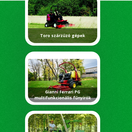
Toro szárzúzó gépek
Gianni Ferrari PG
multifunkcionális fűnyirók