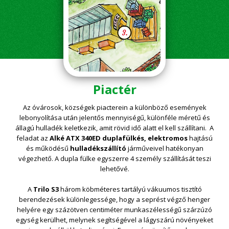
Piactér
Az óvárosok, községek piacterein a különböző események
lebonyolítása után jelentős mennyiségű, különféle méretű és
állagú hulladék keletkezik, amit rövid idő alatt el kell szállítani. A
feladat az
Alké ATX 340ED duplafülkés, elektromos
hajtású
és működésű
hulladékszállító
járműveivel hatékonyan
végezhető. A dupla fülke egyszerre 4 személy szállítását teszi
lehetővé.
A
Trilo S3
három köbméteres tartályú vákuumos tisztító
berendezések különlegessége, hogy a seprést végző henger
helyére egy százötven centiméter munkaszélességű szárzúzó
egység kerülhet, melynek segítségével a lágyszárú növényeket