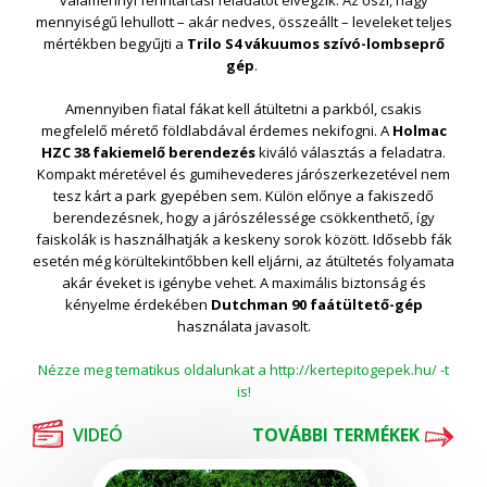
valamennyi fenntartási feladatot elvégzik. Az őszi, nagy
mennyiségű lehullott – akár nedves, összeállt – leveleket teljes
mértékben begyűjti a
Trilo S4 vákuumos szívó-lombseprő
gép
.
Amennyiben fiatal fákat kell átültetni a parkból, csakis
megfelelő mérető földlabdával érdemes nekifogni. A
Holmac
HZC 38 fakiemelő berendezés
kiváló választás a feladatra.
Kompakt méretével és gumihevederes járószerkezetével nem
tesz kárt a park gyepében sem. Külön előnye a fakiszedő
berendezésnek, hogy a járószélessége csökkenthető, így
faiskolák is használhatják a keskeny sorok között. Idősebb fák
esetén még körültekintőbben kell eljárni, az átültetés folyamata
akár éveket is igénybe vehet. A maximális biztonság és
kényelme érdekében
Dutchman 90 faátültető-gép
használata javasolt.
Nézze meg tematikus oldalunkat a http://kertepitogepek.hu/ -t
is!
VIDEÓ
TOVÁBBI TERMÉKEK