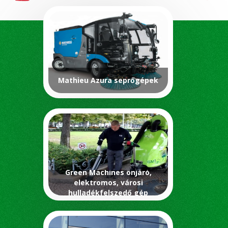
Mathieu Azura seprőgépek
Green Machines önjáró,
elektromos, városi
hulladékfelszedő gép