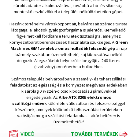
súroló adapter alkalmazásával, továbbá a hó- és síkosság-
mentesítő eszközökkel a település nélkülözhetetlen gépei.
Hazánk történelmi városközpontjait, belvárosait számos turista
látogatja; a lakosok gyalogosforgalma is jelentős. Kiemelkedő
figyelmet kell fordítani e területek tisztaságra, amelyhez
környezetbarát berendezések használata szükséges. A
Green
Machines GM1ze
elektromos hulladékfelszedő gép
a nap
bármely szakában üzemeltethető; zaj kibocsátása nélkül
dolgozik. A legszűkebb helyekről is begyűjti a 240 literes
(szabvány) konténerbe a hulladékot.
Számos település belvárosában a személy- és teherszállítási
feladatokat az egészség és a környezet megóvása érdekében
kizárólag 0 % szén-dioxid kibocsátású járművekkel
engedélyezik. Az
Alke ATX
320E elektromos
szállítójárművek
különféle változatban és felszereltséggel
készülnek, amelyek különböző felhasználási területeken
valósítják meg a szállítási feladatokat – akár beltéren is
üzemeltethetők!
VIDEÓ
TOVÁBBI TERMÉKEK