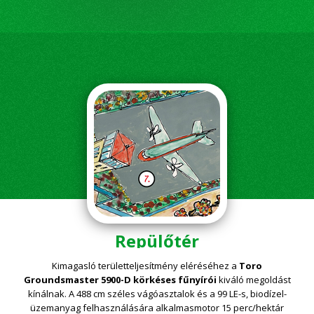
Repülőtér
Kimagasló területteljesítmény eléréséhez a
Toro
Groundsmaster 5900-D körkéses fűnyírói
kiváló megoldást
kínálnak. A 488 cm széles vágóasztalok és a 99 LE-s, biodízel-
üzemanyag felhasználására alkalmasmotor 15 perc/hektár