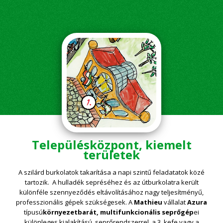
Településközpont, kiemelt
területek
A szilárd burkolatok takarítása a napi szintű feladatatok közé
tartozik. A hulladék sepréséhez és az útburkolatra került
különféle szennyeződés eltávolításához nagy teljesítményű,
professzionális gépek szükségesek. A
Mathieu
vállalat
Azura
típusú
környezetbarát, multifunkcionális seprőgép
ei
különleges kialakítású seprőrendszerrel, a 3. kefe vagy a