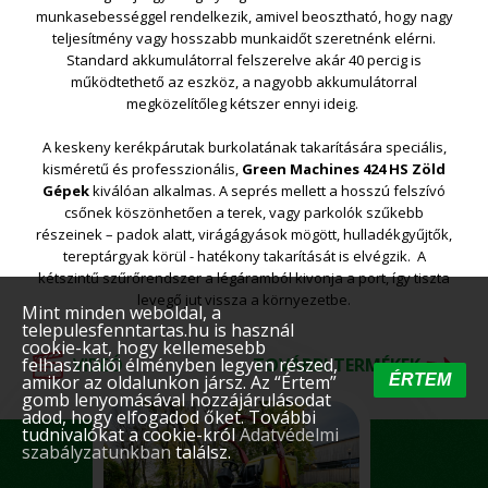
munkasebességgel rendelkezik, amivel beosztható, hogy nagy
teljesítmény vagy hosszabb munkaidőt szeretnénk elérni.
Standard akkumulátorral felszerelve akár 40 percig is
működtethető az eszköz, a nagyobb akkumulátorral
megközelítőleg kétszer ennyi ideig.
A keskeny kerékpárutak burkolatának takarítására speciális,
kisméretű és professzionális,
Green Machines 424 HS Zöld
Gépek
kiválóan alkalmas. A seprés mellett a hosszú felszívó
csőnek köszönhetően a terek, vagy parkolók szűkebb
részeinek – padok alatt, virágágyások mögött, hulladékgyűjtők,
tereptárgyak körül - hatékony takarítását is elvégzik. A
kétszintű szűrőrendszer a légáramból kivonja a port, így tiszta
levegő jut vissza a környezetbe.
Mint minden weboldal, a
telepulesfenntartas.hu is használ
cookie-kat, hogy kellemesebb
felhasználói élményben legyen részed,
VIDEÓ
TOVÁBBI TERMÉKEK
amikor az oldalunkon jársz. Az “Értem”
ÉRTEM
gomb lenyomásával hozzájárulásodat
adod, hogy elfogadod őket. További
tudnivalókat a cookie-król
Adatvédelmi
szabályzatunkban
találsz.