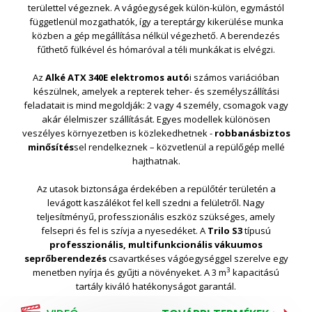
területtel végeznek. A vágóegységek külön-külön, egymástól
függetlenül mozgathatók, így a tereptárgy kikerülése munka
közben a gép megállítása nélkül végezhető. A berendezés
fűthető fülkével és hómaróval a téli munkákat is elvégzi.
Az
Alké ATX 340E elektromos autó
i számos variációban
készülnek, amelyek a repterek teher- és személyszállítási
feladatait is mind megoldják: 2 vagy 4 személy, csomagok vagy
akár élelmiszer szállítását. Egyes modellek különösen
veszélyes környezetben is közlekedhetnek -
robbanásbiztos
minősítés
sel rendelkeznek – közvetlenül a repülőgép mellé
hajthatnak.
Az utasok biztonsága érdekében a repülőtér területén a
levágott kaszálékot fel kell szedni a felületről. Nagy
teljesítményű, professzionális eszköz szükséges, amely
felsepri és fel is szívja a nyesedéket. A
Trilo S3
típusú
professzionális, multifunkcionális vákuumos
seprőberendezés
csavartkéses vágóegységgel szerelve egy
3
menetben nyírja és gyűjti a növényeket. A 3 m
kapacitású
tartály kiváló hatékonyságot garantál.