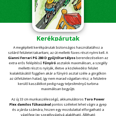
Kerékpárutak
A megépített kerékpárutak biztonságos használatához a
szilárd felületet takarítani, az út melletti füves részt nyírni kell. A
Gianni Ferrari PG 280 D gyűjtőtartályos
berendezéseken az
extra erős felépítésű
fűnyíró
asztalok maximálisan, a szegély
melletti részt is nyírják, illetve a közlekedési felület
kialakításától függően akár a fűnyíró asztal széle a görgőkön
az útfelületen halad, így nem marad vágatlan rész; a felületre
kerülő kaszálékot pedig nagy teljesítményű turbina
maximálisan begyűjti.
Az új 33 cm munkaszélességű, akkumulátoros
Toro Power
Plex damilos fűkaszával
pontos széleket lehet vágni a gyep
és a járda számára, hiszen egy mozdulattal elforgatható a
vágófeje így szegélyvágóvá alakítható. Állítható