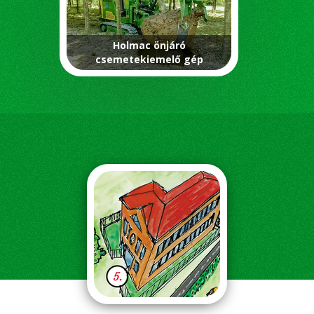
Holmac önjáró
csemetekiemelő gép