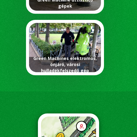
gépek
Green Machines elektromos,
önjáró, városi
hulladékfelszedő gép