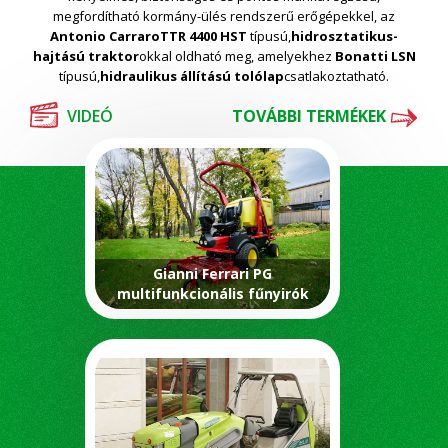
megfordítható kormány-ülés rendszerű erőgépekkel, az
Antonio Carraro
TTR 4400 HST
típusú,
hidrosztatikus-
hajtású traktor
okkal oldható meg, amelyekhez
Bonatti LSN
típusú,
hidraulikus állítású tolólap
csatlakoztatható.
VIDEÓ
TOVÁBBI TERMÉKEK
Gianni Ferrari PG
multifunkcionális fűnyirók