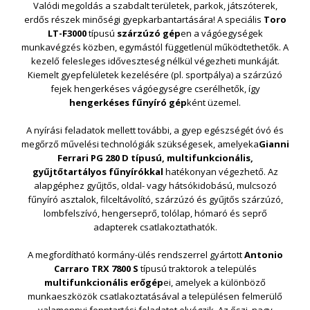
Valódi megoldás a szabdalt területek, parkok, játszóterek,
erdős részek minőségi gyepkarbantartására! A speciális
Toro
LT-F3000
típusú
szárzúzó gép
en a vágóegységek
munkavégzés közben, egymástól függetlenül működtethetők. A
kezelő felesleges időveszteség nélkül végezheti munkáját.
Kiemelt gyepfelületek kezelésére (pl. sportpálya) a szárzúzó
fejek hengerkéses vágóegységre cserélhetők, így
hengerkéses fűnyíró gép
ként üzemel.
A nyírási feladatok mellett további, a gyep egészségét óvó és
megőrző művelési technológiák szükségesek, amelyeka
Gianni
Ferrari PG 280 D típusú, multifunkcionális,
gyűjtőtartályos fűnyírókkal
hatékonyan végezhető. Az
alapgéphez gyűjtős, oldal- vagy hátsókidobású, mulcsozó
fűnyíró asztalok, filceltávolító, szárzúzó és gyűjtős szárzúzó,
lombfelszívó, hengerseprő, tolólap, hómaró és seprő
adapterek csatlakoztathatók.
A megfordítható kormány-ülés rendszerrel gyártott
Antonio
Carraro TRX 7800 S
típusú traktorok a település
multifunkcionális erőgép
ei, amelyek a különböző
munkaeszközök csatlakoztatásával a településen felmerülő