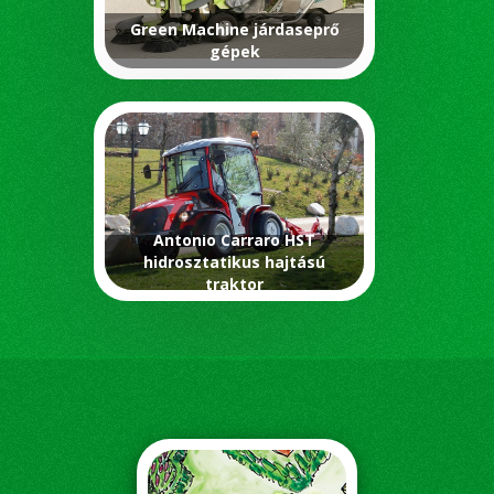
Green Machine járdaseprő
gépek
Antonio Carraro HST
hidrosztatikus hajtású
traktor