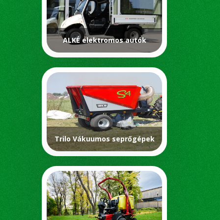
ALKÉ elektromos autók
Trilo Vákuumos seprőgépek