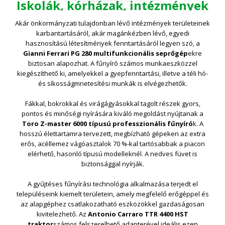
Iskolák, kórházak, intézmények
Akár önkormányzati tulajdonban lévő intézmények területeinek
karbantartásáról, akár magánkézben lévő, egyedi
hasznosítású létesítmények fenntartásáról legyen szó, a
Gianni Ferrari PG 280 multifunkcionális seprőgép
ekre
biztosan alapozhat. A fűnyíró számos munkaeszközzel
kiegészíthető ki, amelyekkel a gyepfenntartási, illetve a téli hó-
és síkosságmnetesítési munkák is elvégezhetők.
Fákkal, bokrokkal és virágágyásokkal tagolt részek gyors,
pontos és minőségi nyírására kiváló megoldást nyújtanak a
Toro Z-master 6000 típusú professzionális fűnyíró
k. A
hosszú élettartamra tervezett, megbízható gépeken az extra
erős, acéllemez vágóasztalok 70 %-kal tartósabbak a piacon
elérhető, hasonló típusú modelleknél. A nedves füvet is
biztonsággal nyírják.
A gyűjtéses fűnyírási technológia alkalmazása terjedt el
településeink kiemelt területein, amely megfelelő erőgéppel és
az alapgéphez csatlakozatható eszközökkel gazdaságosan
kivitelezhető. Az
Antonio Carraro
TTR 4400 HST
traktor
számos felszerelhető adapterével ideális ezen