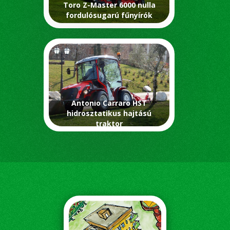
Toro Z-Master 6000 nulla
fordulósugarú fűnyírók
Antonio Carraro HST
hidrosztatikus hajtású
traktor