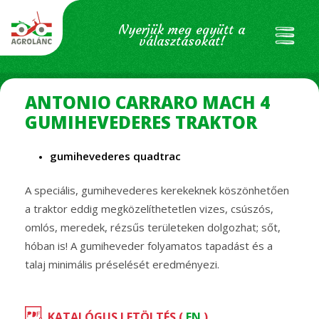
Nyerjük meg együtt a
választásokat!
ANTONIO CARRARO MACH 4
GUMIHEVEDERES TRAKTOR
gumihevederes quadtrac
A speciális, gumihevederes kerekeknek köszönhetően
a traktor eddig megközelíthetetlen vizes, csúszós,
omlós, meredek, rézsűs területeken dolgozhat; sőt,
hóban is! A gumiheveder folyamatos tapadást és a
talaj minimális préselését eredményezi.
KATALÓGUS LETÖLTÉS (
EN
)