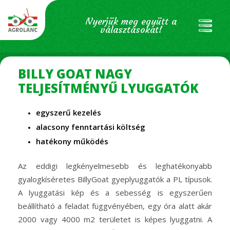
Nyerjük meg együtt a
választásokat!
BILLY GOAT NAGY
TELJESÍTMÉNYŰ LYUGGATÓK
egyszerű kezelés
alacsony fenntartási költség
hatékony működés
Az eddigi legkényelmesebb és leghatékonyabb
gyalogkíséretes BillyGoat gyeplyuggatók a PL típusok.
A lyuggatási kép és a sebesség is egyszerűen
beállítható a feladat függvényében, egy óra alatt akár
2000 vagy 4000 m2 területet is képes lyuggatni. A