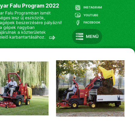
yar Falu Program 2022
INSTAGRAM
r Falu Programban ismét
YOUTUBE
séges lesz új eszközök,
gépek beszerzésére pályázni!
FACEBOOK
 a gépek nagyban
járulnak a közterületek
MENÜ
lelő karbantartásához.