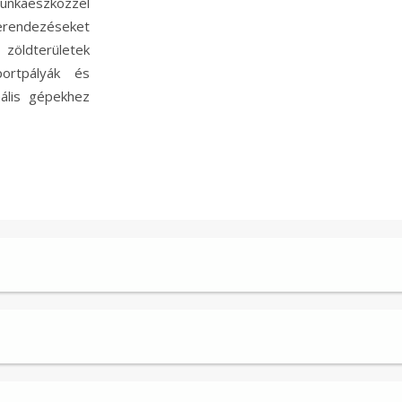
nkaeszközzel
berendezéseket
zöldterületek
portpályák és
nális gépekhez