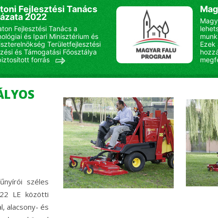
toni Fejlesztési Tanács
Mag
yázata 2022
Magya
aton Fejlesztési Tanács a
lehet
ológiai és Ipari Minisztérium és
munka
iszterelnökség Területfejlesztési
Ezek
zési és Támogatási Főosztálya
hozzá
biztosított forrás
megfe
ÁLYOS
űnyírói széles
 22 LE közötti
l, alacsony- és