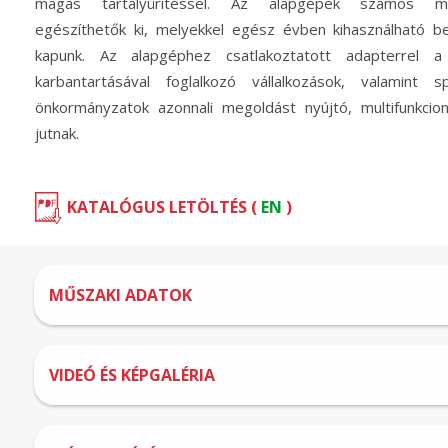
magas tartályürítéssel. Az alapgépek számos mu
egészíthetők ki, melyekkel egész évben kihasználható 
kapunk. Az alapgéphez csatlakoztatott adapterrel a 
karbantartásával foglalkozó vállalkozások, valamint s
önkormányzatok azonnali megoldást nyújtó, multifunkcio
jutnak.
KATALÓGUS LETÖLTÉS (
EN
)
MŰSZAKI ADATOK
VIDEÓ ÉS KÉPGALÉRIA