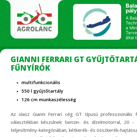
Bala
pál
A Bal
Techn
a Min
Terve
által 
GIANNI FERRARI GT GYŰJTŐTART
FŰNYÍRÓK
multifunkcionális
550 l gyűjtőtartály
126 cm munkaszélesség
Az olasz Gianni Ferrari cég GT típusú professzionális f
választékban készülnek: benzin- és dízelmotorral, 20 -
teljesítmény-kategóriában, kétkerék- és összkerék-hajtássa