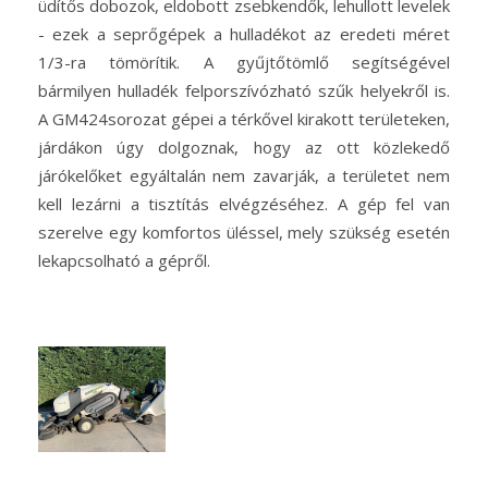
üdítős dobozok, eldobott zsebkendők, lehullott levelek
- ezek a seprőgépek a hulladékot az eredeti méret
1/3-ra tömörítik. A gyűjtőtömlő segítségével
bármilyen hulladék felporszívózható szűk helyekről is.
A GM424sorozat gépei a térkővel kirakott területeken,
járdákon úgy dolgoznak, hogy az ott közlekedő
járókelőket egyáltalán nem zavarják, a területet nem
kell lezárni a tisztítás elvégzéséhez. A gép fel van
szerelve egy komfortos üléssel, mely szükség esetén
lekapcsolható a gépről.