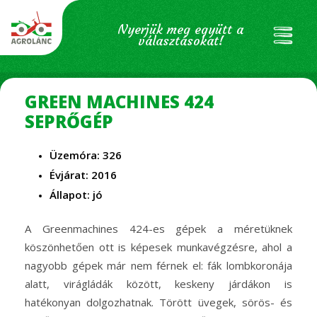
Nyerjük meg együtt a
választásokat!
GREEN MACHINES 424
SEPRŐGÉP
Üzemóra: 326
Évjárat: 2016
Állapot: jó
A Greenmachines 424-es gépek a méretüknek
köszönhetően ott is képesek munkavégzésre, ahol a
nagyobb gépek már nem férnek el: fák lombkoronája
alatt, virágládák között, keskeny járdákon is
hatékonyan dolgozhatnak. Törött üvegek, sörös- és