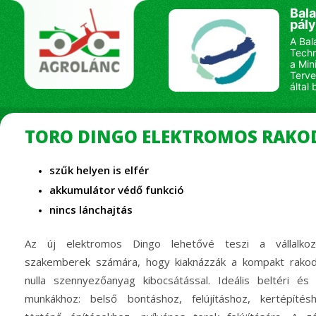
Bala
pál
A Bal
Techn
a Min
Terve
által 
TORO DINGO ELEKTROMOS RAKO
szűk helyen is elfér
akkumulátor védő funkció
nincs lánchajtás
Az új elektromos Dingo lehetővé teszi a vállalkozó
szakemberek számára, hogy kiaknázzák a kompakt rakod
nulla szennyezőanyag kibocsátással. Ideális beltéri és k
munkákhoz: belső bontáshoz, felújításhoz, kertépítés