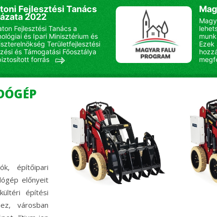
toni Fejlesztési Tanács
Mag
yázata 2022
Magya
aton Fejlesztési Tanács a
lehet
ológiai és Ipari Minisztérium és
munka
iszterelnökség Területfejlesztési
Ezek
zési és Támogatási Főosztálya
hozzá
biztosított forrás
megfe
DÓGÉP
k, építőipari
ógép előnyeit
ültéri építési
hez, városban