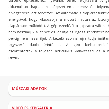
történő építésekhez, nyílvános terek felújítására. A gé
akkumulátor hajtja ami kifejezetten a nehéz és folyam
elvégzésére lett tervezve. Az automatikus alapjárat funkci
energiával, hogy kikapcsolja a motort miután az bizon
alapjáraton működött. A gép ezenkívűl alapjáratra vált ha
nem használjuk a gépet és leállítja az egész rendszert h
percig nem használjuk. A kezelő azonnal újra tudja indíta
egyszerű dupla érintéssel. A gép karbantartását
csökkentették a teljesen hidraulikus kialakítással és a n
révén.
MŰSZAKI ADATOK
VIDEÓ ÉS KÉPGALÉRIA