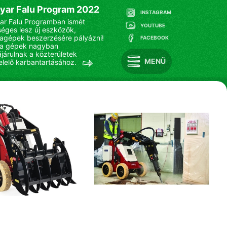
yar Falu Program 2022
INSTAGRAM
r Falu Programban ismét
YOUTUBE
séges lesz új eszközök,
gépek beszerzésére pályázni!
FACEBOOK
 a gépek nagyban
járulnak a közterületek
MENÜ
lelő karbantartásához.