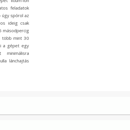
pet lítium-ion
atos feladatok
ó úgy spórol az
yos ideig csak
 5 másodpercig
a több mint 30
ni a gépet egy
 minimálisra
ulla lánchajtás